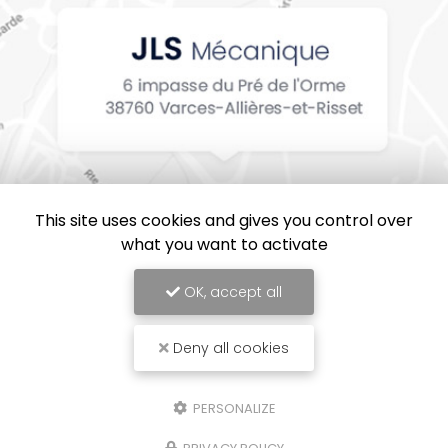
This site uses cookies and gives you control over
what you want to activate
OK, accept all
Deny all cookies
JLS Mécanique, Entreprise de mécanique industrielle en Isère
Mentions légales
-
Plan du site
-
Liens utiles
-
Cookies
PERSONALIZE
Création et référencement de site Internet
Demande de Devis