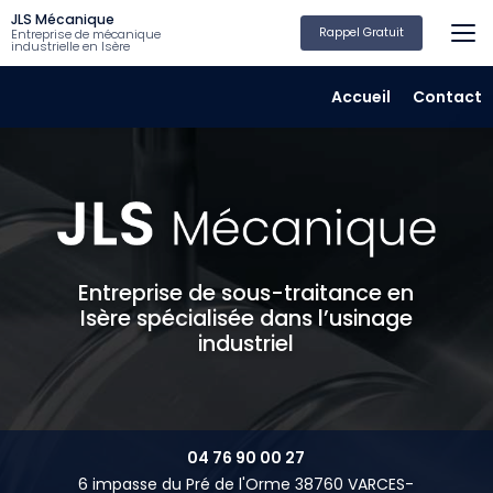
Aller
JLS Mécanique
au
Rappel Gratuit
Entreprise de mécanique
industrielle en Isère
contenu
principal
Navigation secondair
Accueil
Contact
Entreprise de sous-traitance en
Isère spécialisée dans l’usinage
industriel
04 76 90 00 27
6 impasse du Pré de l'Orme 38760 VARCES-