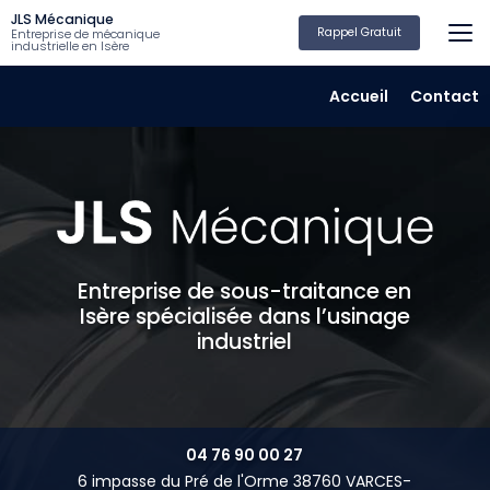
Aller
JLS Mécanique
au
Rappel Gratuit
Entreprise de mécanique
industrielle en Isère
contenu
principal
Navigation secondair
Accueil
Contact
Entreprise de sous-traitance en
Isère spécialisée dans l’usinage
industriel
04 76 90 00 27
6 impasse du Pré de l'Orme 38760 VARCES-