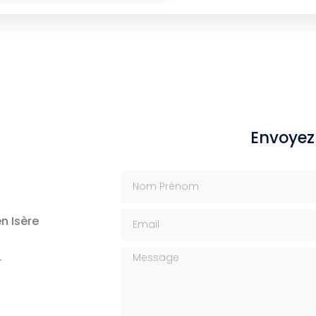
Envoyez
Nom Prénom
Email
n Isère
Message
T