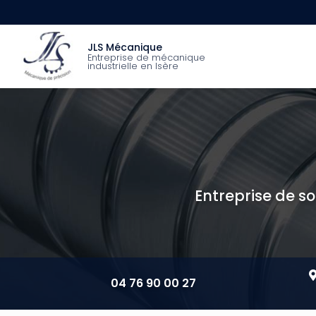
Aller
au
Navigation princip
contenu
JLS Mécanique
principal
Entreprise de mécanique
industrielle en Isère
Entreprise de so
04 76 90 00 27