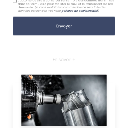
J'autorise ce site à conserver l'ensemble des données transmises
dans ce formulaire pour faciliter le suivi et le traitement de ma
demande.
(Aucune exploitation commerciale ne sera faite des
données concervées. Voir notre
politique de confidentialité
)
En savoir +