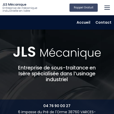
Aller
JLS Mécanique
au
Rappel Gratuit
Entreprise de mécanique
industrielle en Isère
contenu
principal
Navigation secondair
Accueil
Contact
Entreprise de sous-traitance en
Isère spécialisée dans l’usinage
industriel
04 76 90 00 27
6 impasse du Pré de l'Orme 38760 VARCES-