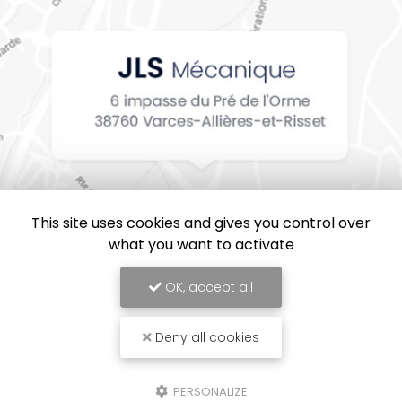
This site uses cookies and gives you control over
what you want to activate
OK, accept all
Deny all cookies
JLS Mécanique, Entreprise de mécanique industrielle en Isère
Mentions légales
-
Plan du site
-
Liens utiles
-
Cookies
PERSONALIZE