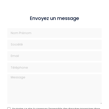
Envoyez un message
Nom Prénom
Société
Email
Téléphone
Message
J'autorise ce site à conserver l'ensemble des données transmises dans