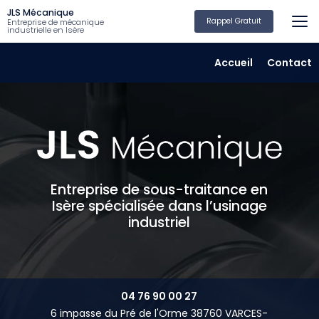
Aller
JLS Mécanique
au
Rappel Gratuit
Entreprise de mécanique
industrielle en Isère
contenu
principal
Navigation secondair
Accueil
Contact
Entreprise de sous-traitance en
Isère spécialisée dans l’usinage
industriel
04 76 90 00 27
6 impasse du Pré de l'Orme 38760 VARCES-