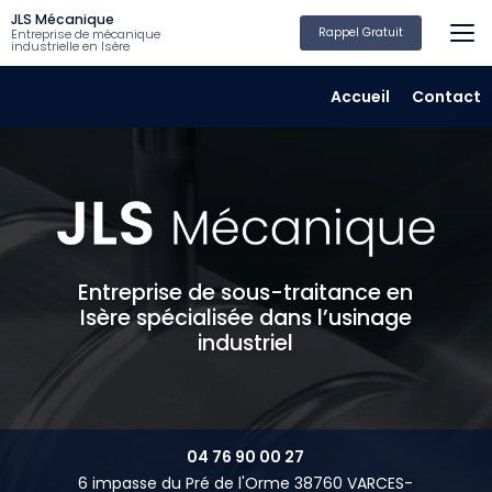
Aller
JLS Mécanique
au
Rappel Gratuit
Entreprise de mécanique
industrielle en Isère
contenu
principal
Navigation secondair
Accueil
Contact
Entreprise de sous-traitance en
Isère spécialisée dans l’usinage
industriel
04 76 90 00 27
6 impasse du Pré de l'Orme 38760 VARCES-