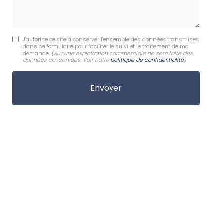
J'autorise ce site à conserver l'ensemble des données transmises
dans ce formulaire pour faciliter le suivi et le traitement de ma
demande.
(Aucune exploitation commerciale ne sera faite des
données concervées. Voir notre
politique de confidentialité
)