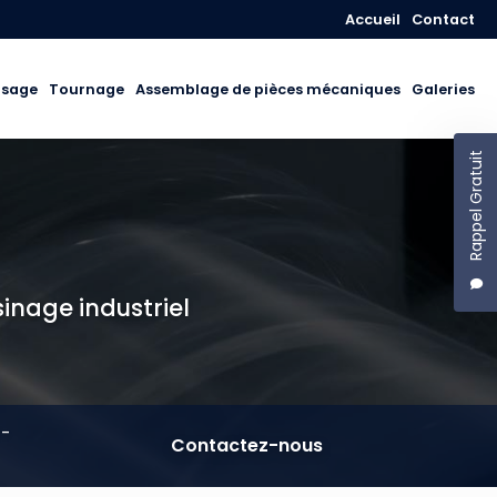
Navigation secon
Accueil
Contact
isage
Tournage
Assemblage de pièces mécaniques
Galeries
Rappel Gratuit
sinage industriel
T-
Contactez-nous