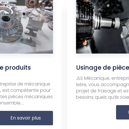
e produits
Usinage de pièce
JLS Mécanique, entrepri
treprise de mécanique
Isère, vous accompagn
ère, est compétente pour
projet de fraisage et es
ntes pièces mécaniques
besoins quels qu’ils soien
nsemble....
En savoir plus