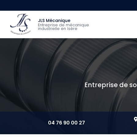
Aller
au
Navigation princip
contenu
JLS Mécanique
principal
Entreprise de mécanique
industrielle en Isère
Entreprise de so
04 76 90 00 27