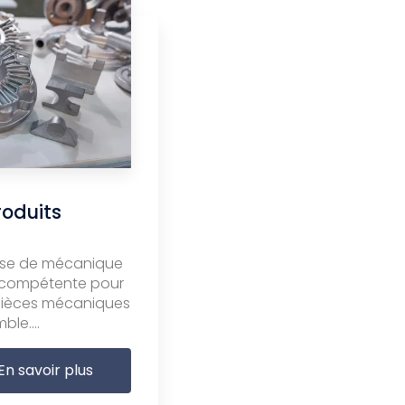
roduits
rise de mécanique
st compétente pour
 pièces mécaniques
le....
En savoir plus