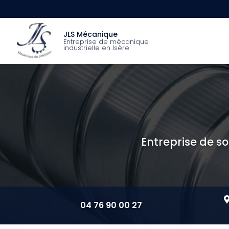
Aller
au
Navigation princip
contenu
JLS Mécanique
principal
Entreprise de mécanique
industrielle en Isère
Entreprise de so
04 76 90 00 27