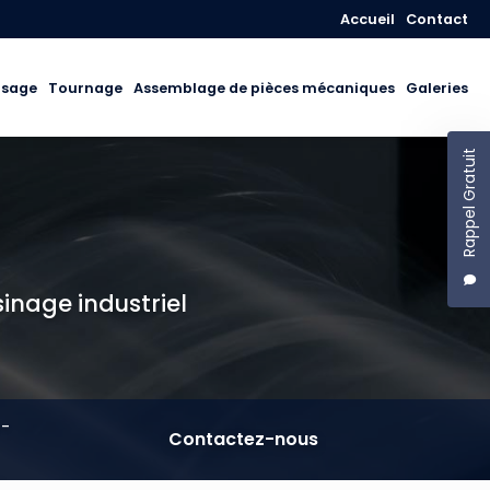
Navigation secon
Accueil
Contact
isage
Tournage
Assemblage de pièces mécaniques
Galeries
Rappel Gratuit
sinage industriel
T-
Contactez-nous