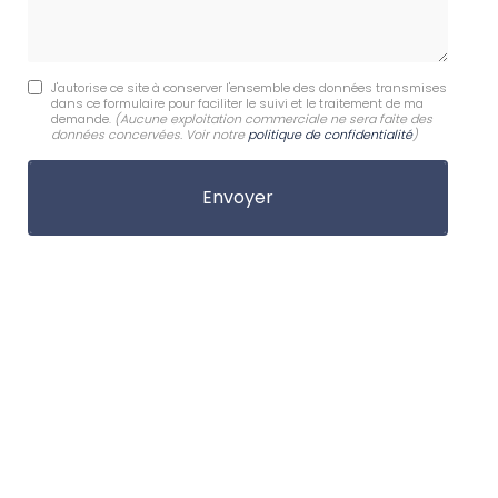
J'autorise ce site à conserver l'ensemble des données transmises
dans ce formulaire pour faciliter le suivi et le traitement de ma
demande.
(Aucune exploitation commerciale ne sera faite des
données concervées. Voir notre
politique de confidentialité
)