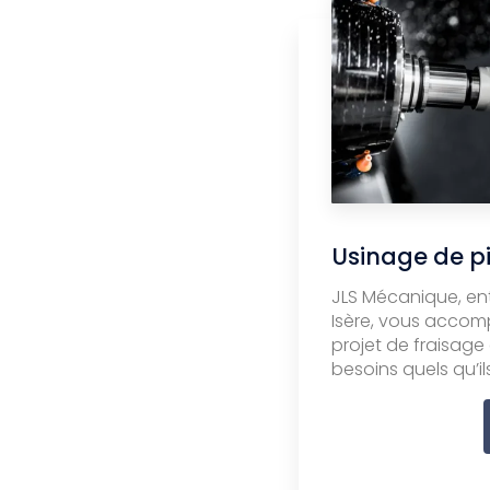
Usinage de p
JLS Mécanique, ent
Isère, vous acco
projet de fraisage 
besoins quels qu’ils 