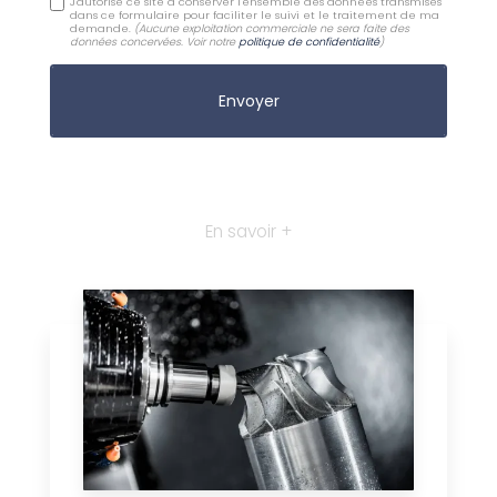
J'autorise ce site à conserver l'ensemble des données transmises
dans ce formulaire pour faciliter le suivi et le traitement de ma
demande.
(Aucune exploitation commerciale ne sera faite des
données concervées. Voir notre
politique de confidentialité
)
En savoir +