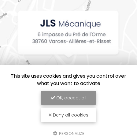
This site uses cookies and gives you control over
what you want to activate
OK, accept all
Deny all cookies
JLS Mécanique, Entreprise de mécanique industrielle en Isère
Mentions légales
-
Plan du site
-
Liens utiles
-
Cookies
PERSONALIZE