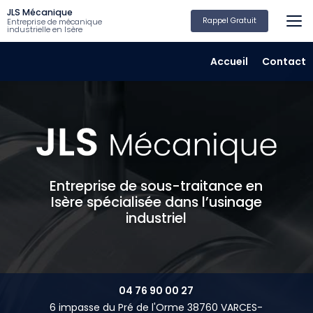
Aller
JLS Mécanique
au
Rappel Gratuit
Entreprise de mécanique
industrielle en Isère
contenu
principal
Navigation secondair
Accueil
Contact
Entreprise de sous-traitance en
Isère spécialisée dans l’usinage
industriel
04 76 90 00 27
6 impasse du Pré de l'Orme 38760 VARCES-