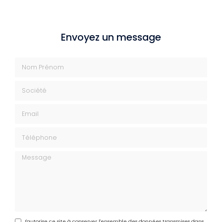
Envoyez un message
Nom Prénom
Société
Email
Téléphone
Message
J'autorise ce site à conserver l'ensemble des données transmises dans