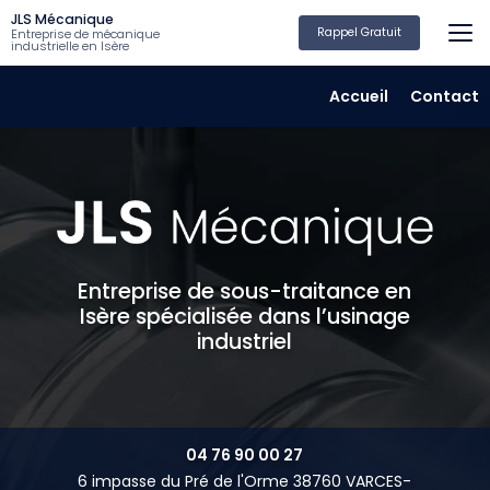
Aller
JLS Mécanique
au
Rappel Gratuit
Entreprise de mécanique
industrielle en Isère
contenu
principal
Navigation secondair
Accueil
Contact
Entreprise de sous-traitance en
Isère spécialisée dans l’usinage
industriel
04 76 90 00 27
6 impasse du Pré de l'Orme 38760 VARCES-