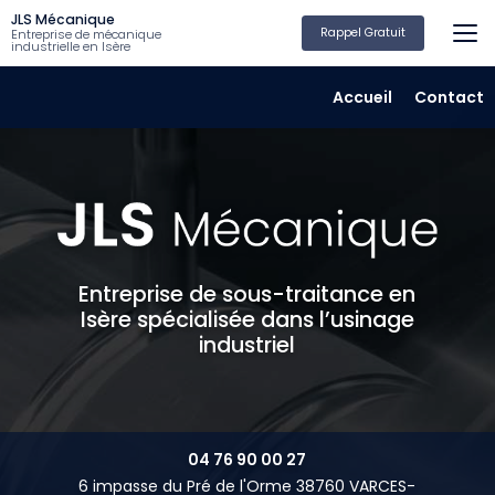
Aller
JLS Mécanique
au
Rappel Gratuit
Entreprise de mécanique
industrielle en Isère
contenu
principal
Navigation secondair
Accueil
Contact
Entreprise de sous-traitance en
Isère spécialisée dans l’usinage
industriel
04 76 90 00 27
6 impasse du Pré de l'Orme 38760 VARCES-