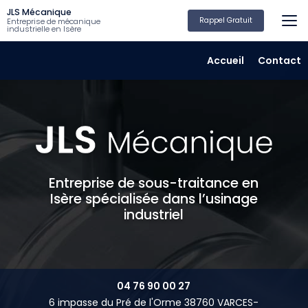
Aller
JLS Mécanique
au
Rappel Gratuit
Entreprise de mécanique
industrielle en Isère
contenu
principal
Navigation secondair
Accueil
Contact
Entreprise de sous-traitance en
Isère spécialisée dans l’usinage
industriel
04 76 90 00 27
6 impasse du Pré de l'Orme 38760 VARCES-