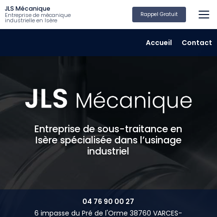
Aller
JLS Mécanique
au
Rappel Gratuit
Entreprise de mécanique
industrielle en Isère
contenu
principal
Navigation secondair
Accueil
Contact
Entreprise de sous-traitance en
Isère spécialisée dans l’usinage
industriel
04 76 90 00 27
6 impasse du Pré de l'Orme 38760 VARCES-