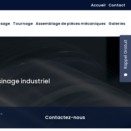
Navigation secon
Accueil
Contact
isage
Tournage
Assemblage de pièces mécaniques
Galeries
Rappel Gratuit
sinage industriel
T-
Contactez-nous