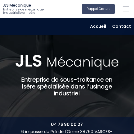
Aller
JLS Mécanique
au
Rappel Gratuit
Entreprise de mécanique
industrielle en Isère
contenu
principal
Navigation secondair
Accueil
Contact
Entreprise de sous-traitance en
Isère spécialisée dans l’usinage
industriel
04 76 90 00 27
6 impasse du Pré de l'Orme 38760 VARCES-